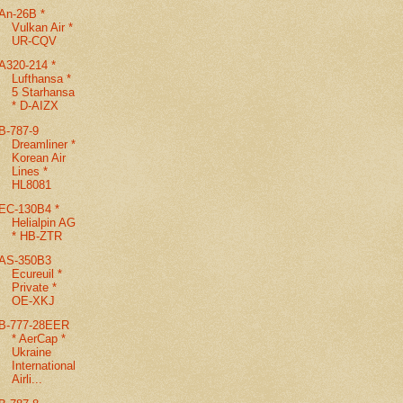
An-26B *
Vulkan Air *
UR-CQV
A320-214 *
Lufthansa *
5 Starhansa
* D-AIZX
B-787-9
Dreamliner *
Korean Air
Lines *
HL8081
EC-130B4 *
Helialpin AG
* HB-ZTR
AS-350B3
Ecureuil *
Private *
OE-XKJ
B-777-28EER
* AerCap *
Ukraine
International
Airli...