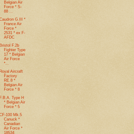
Belgian Air
Force * S-
88 ...
Caudron G.III *
France Air
Force *
2531 * ex F-
AFDC
Bristol F.2b
Fighter Type
17 * Belgian
Air Force
*...
Royal Aircraft
Factory
RE.8 *
Belgian Air
Force * 8
F.B.A. Type H
* Belgian Air
Force * 5
CF-100 Mk.5
Canuck *
Canadian
Air Force *
18534