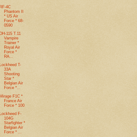
RF-4C
Phantom II
* US Air
Force * 68-
0590
DH-115 T.11
Vampire
Trainer *
Royal Air
Force *
RA...
Lockheed T-
33A
Shooting
Star *
Belgian Air
Force *...
Mirage F1C *
France Air
Force * 100
Lockheed F-
104G
Starfighter *
Belgian Air
Force * ...