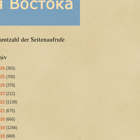
amtzahl der Seitenaufrufe
hiv
026
(365)
025
(706)
024
(376)
023
(212)
022
(1138)
021
(675)
020
(666)
019
(1246)
018
(968)