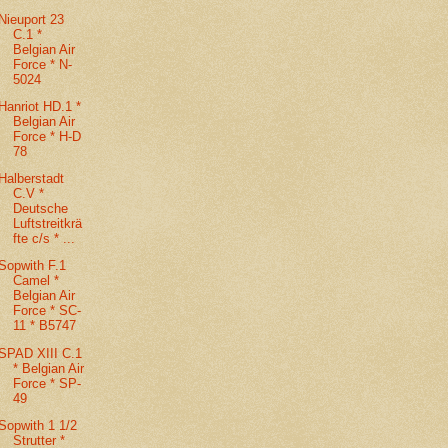
Nieuport 23
C.1 *
Belgian Air
Force * N-
5024
Hanriot HD.1 *
Belgian Air
Force * H-D
78
Halberstadt
C.V *
Deutsche
Luftstreitkrä
fte c/s * ...
Sopwith F.1
Camel *
Belgian Air
Force * SC-
11 * B5747
SPAD XIII C.1
* Belgian Air
Force * SP-
49
Sopwith 1 1/2
Strutter *