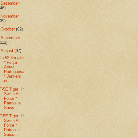
►
Dezember
(46)
►
November
(39)
►
Oktober
(62)
►
September
(112)
▼
August
(97)
Ju-52 3m g7e
* Força
Aérea
Portuguesa
* Junkers
c/...
F-5E Tiger II *
Swiss Air
Force *
Patrouille
Suiss...
F-5E Tiger II *
Swiss Air
Force *
Patrouille
Suiss...