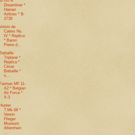
B-787-8
Dreamliner *
Hainan
Airlines * B-
2739
Voisin de
Caters No.
IV * Replica
* Baron
Pierre d...
Battaille
Triplane *
Replica *
César
Battaille *
n...
Farman MF.11-
A2 * Belgian
Air Force *
X-3
Hunter
T.Mk.68 *
Verein
Flieger
Museum
Altenrhein
...