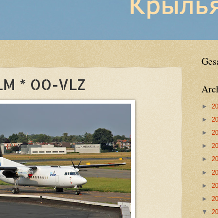
Ges
LM * OO-VLZ
Arc
►
2
►
2
►
2
►
2
►
2
►
2
►
2
►
2
▼
2