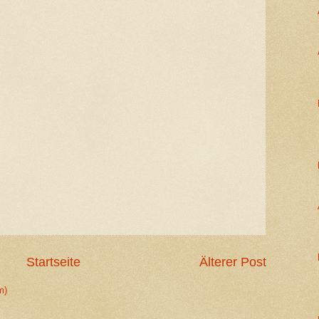
Startseite
Älterer Post
m)